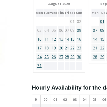
August 2026
Sep
Mon
Tue
Wed
Thu
Fri
Sat
Sun
Mon
Tue
01
02
01
03
04
05
06
07
08
09
07
08
10
11
12
13
14
15
16
14
15
17
18
19
20
21
22
23
21
22
24
25
26
27
28
29
30
28
29
31
Hourly Availability for the 
H
00
01
02
03
04
05
06