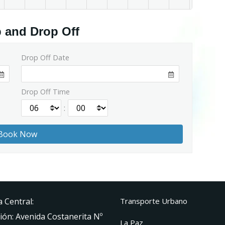
p and Drop Off
Drop Off Date
Drop Off Time
:
a Central:
Transporte Urbano
ión: Avenida Costanerita Nº
La Paz