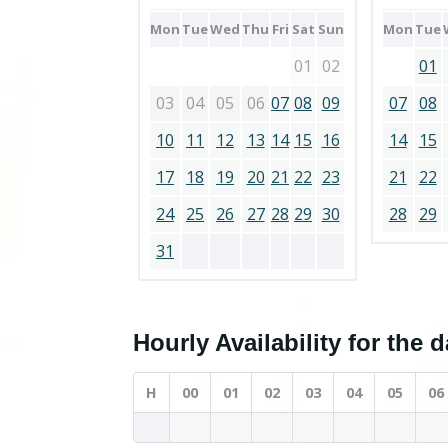
Mon
Tue
Wed
Thu
Fri
Sat
Sun
Mon
Tue
01
02
01
03
04
05
06
07
08
09
07
08
10
11
12
13
14
15
16
14
15
17
18
19
20
21
22
23
21
22
24
25
26
27
28
29
30
28
29
31
Hourly Availability for the 
H
00
01
02
03
04
05
06