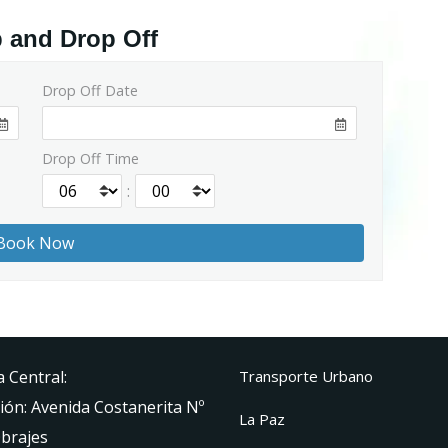
p and Drop Off
Drop Off Date
Drop Off Time
:
a Central:
Transporte Urbano
ión: Avenida Costanerita Nº
La Paz
Obrajes