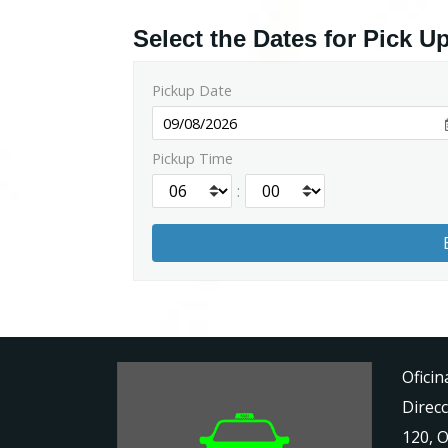
Select the Dates for Pick U
Pickup Date
Pickup Time
:
Oficin
Direcc
120, 