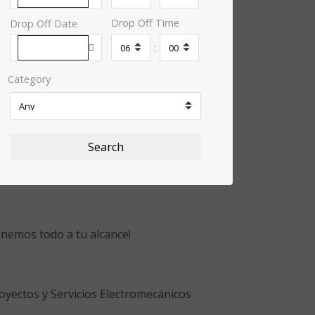
Drop Off Time
Drop Off Date
:
Category
Search
nemos todo a tu alcance!
oyectos y Servicios Electromecánicos