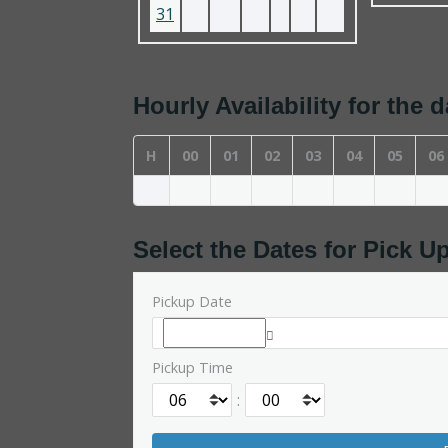
31
Hourly Availability for the 
H
00
01
02
03
04
05
06
Select the Dates for Pick U
Pickup Date
Pickup Time
: