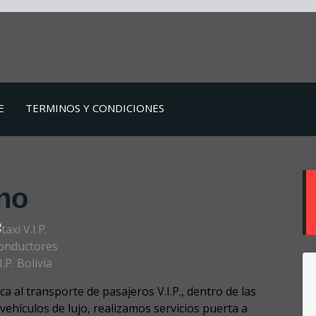
E
TERMINOS Y CONDICIONES
no
onductores
I.P. Bolivia
 al transporte de pasajeros V.I.P., dentro de las
vehículos de lujo, realizamos servicios puerta a