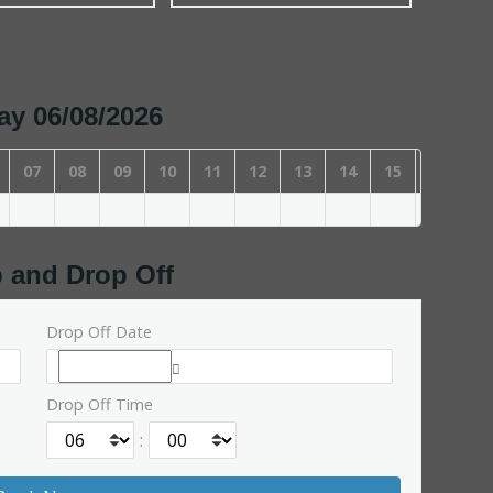
day 06/08/2026
07
08
09
10
11
12
13
14
15
16
17
p and Drop Off
Drop Off Date
Drop Off Time
: