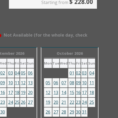
$
228.00
Starting from
Not Available (for the whole day, check
tember 2026
October 2026
Wed
Thu
Fri
Sat
Sun
Mon
Tue
Wed
Thu
Fri
Sat
Sun
02
03
04
05
06
01
02
03
04
09
10
11
12
13
05
06
07
08
09
10
11
16
17
18
19
20
12
13
14
15
16
17
18
23
24
25
26
27
19
20
21
22
23
24
25
30
26
27
28
29
30
31