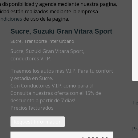
a disponibilidad y agenda mediante nuestra pagina,
alidad están realizados mediante la empresa
ondiciones
de uso de la pagina.
Sucre, Suzuki Gran Vitara Sport
Sucre, Transporte Inter Urbano
Sucre, Suzuki Gran Vitara Sport,
conductores V.I.P.
Traemos los autos más V.I.P. Para tu confort
y estadía en Sucre.
Con Conductores V.I.P. como para ti!
Consulta nuestras oferta con el 15% de
descuento a partir de 7 dias!
Te
Precios facturados
Request Information
Pr