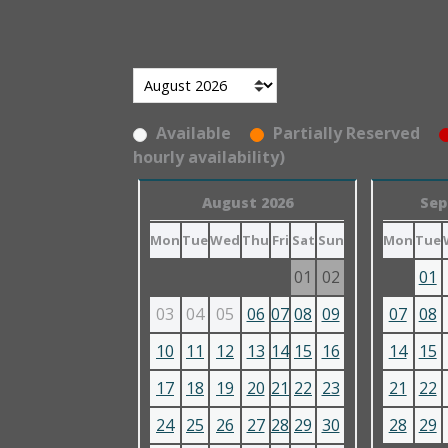
Available
Partially Reserved
hourly availability)
August 2026
Sep
Mon
Tue
Wed
Thu
Fri
Sat
Sun
Mon
Tue
01
02
01
03
04
05
06
07
08
09
07
08
10
11
12
13
14
15
16
14
15
17
18
19
20
21
22
23
21
22
24
25
26
27
28
29
30
28
29