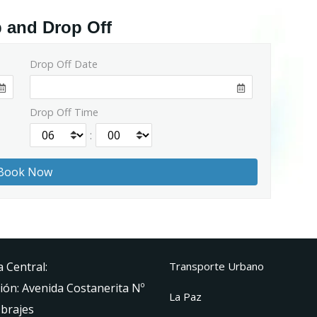
p and Drop Off
Drop Off Date
Drop Off Time
:
a Central:
Transporte Urbano
ión: Avenida Costanerita Nº
La Paz
Obrajes