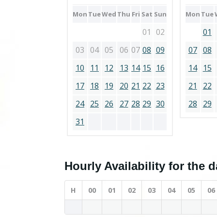
Mon
Tue
Wed
Thu
Fri
Sat
Sun
Mon
Tue
01
02
01
03
04
05
06
07
08
09
07
08
10
11
12
13
14
15
16
14
15
17
18
19
20
21
22
23
21
22
24
25
26
27
28
29
30
28
29
31
Hourly Availability for the 
H
00
01
02
03
04
05
06