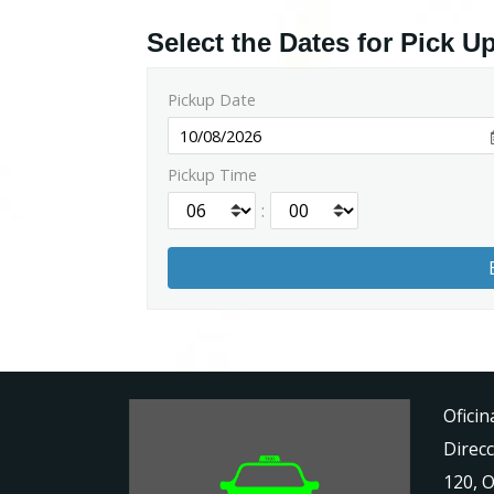
Select the Dates for Pick U
Pickup Date
Pickup Time
:
Oficin
Direcc
120, 